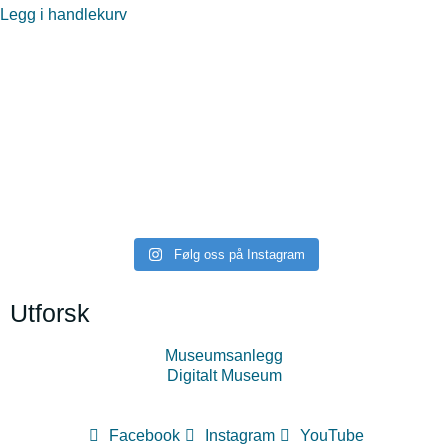
Legg i handlekurv
midttromsmuseum
midttromsmuseum
midttromsmuseum
midttromsmuseum
midttromsmuseum
midttromsmuseum
Følg oss på Instagram
Utforsk
Museumsanlegg
Digitalt Museum
Facebook
Instagram
YouTube