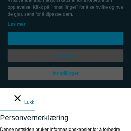
Vi anvender informasjonskapsler for å forbedre din
opplevelse. Klikk på "Innstillinger" for å se hvilke og hva
de gjør, samt for å tilpasse dem.
Les mer
Aksepter
Avvis alle
Innstillinger
Lukk
Personvernerklæring
Denne nettsiden bruker informasjonskapsler for å forbedre